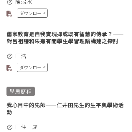
陳弱水
ダウンロード
儒家教育是自我實現抑或既有智慧的傳承？——
對呂祖謙和朱熹有關學生學習理論構建之探討
田浩
ダウンロード
學思歷程
我心目中的先師——仁井田先生的生平與學術活
動
田仲一成