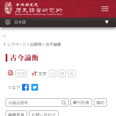
メ
中央研究院歷史語言研究所
イ
メニ
ン
コ
ン
テ
ン
ツ
日本語
ブ
ロ
ッ
ク
:::
トップページ
>
出版物
> 古今論衡
古今論衡
打印
文字
小
中
大
ツエア
期刊列表
稿約
編輯委員
お問い合わせ