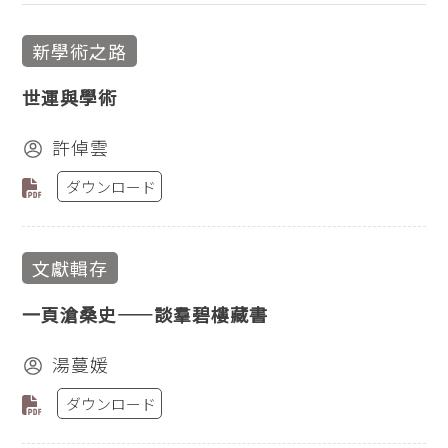
新學術之路
世運與學術
許倬雲
ダウンロード
文獻輯存
一頁滄桑史——談羣碧樓藏書
湯蔓媛
ダウンロード