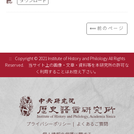
ダウンロード
⟸前のページ
:::
Copyright © 2021 Institute of History and Philology All Rights
Reserved.
当サイト上の画像・文章・資料等を本研究所の許可な
く利用することはお控え下さい。
中央研究
プライバシーポリシー
よくあるご質問