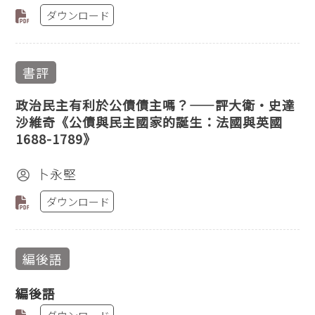
ダウンロード
書評
政治民主有利於公債債主嗎？——評大衛‧史達
沙維奇《公債與民主國家的誕生：法國與英國
1688-1789》
卜永堅
ダウンロード
編後語
編後語