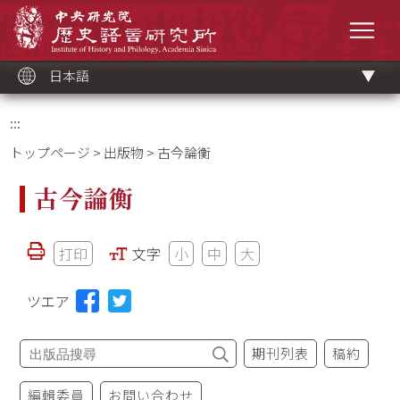
メ
中央研究院歷史語言研究所
イ
メニ
ン
コ
ン
テ
ン
ツ
日本語
ブ
ロ
ッ
ク
:::
トップページ
>
出版物
> 古今論衡
古今論衡
打印
文字
小
中
大
ツエア
期刊列表
稿約
編輯委員
お問い合わせ