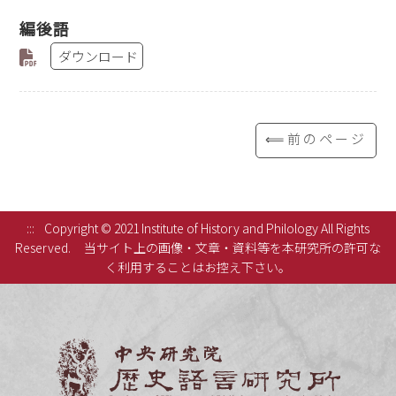
編後語
ダウンロード
⟸前のページ
:::
Copyright © 2021 Institute of History and Philology All Rights
Reserved.
当サイト上の画像・文章・資料等を本研究所の許可な
く利用することはお控え下さい。
中央研究