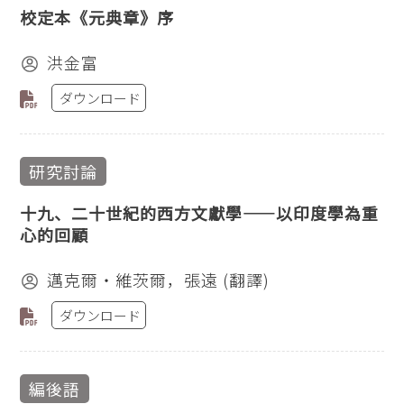
校定本《元典章》序
洪金富
ダウンロード
研究討論
十九、二十世紀的西方文獻學——以印度學為重
心的回顧
邁克爾‧維茨爾，張遠 (翻譯)
ダウンロード
編後語