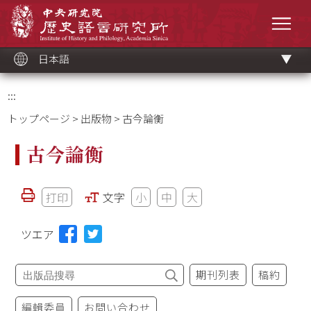
メ
中央研究院歷史語言研究所
イ
メニ
ン
コ
ン
テ
ン
ツ
日本語
ブ
ロ
ッ
ク
:::
トップページ
>
出版物
> 古今論衡
古今論衡
打印
文字
小
中
大
ツエア
期刊列表
稿約
編輯委員
お問い合わせ