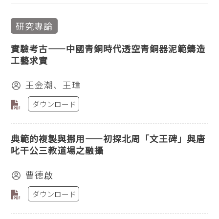
研究專論
實驗考古——中國青銅時代透空青銅器泥範鑄造
工藝求實
王金潮、王瑋
ダウンロード
典範的複製與挪用——初探北周「文王碑」與唐
叱干公三教道場之融攝
曹德啟
ダウンロード