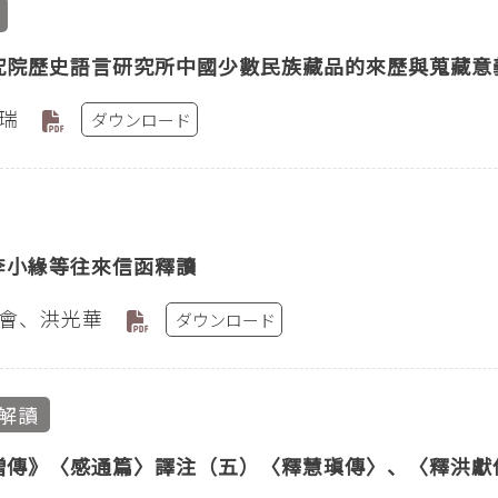
究院歷史語言研究所中國少數民族藏品的來歷與蒐藏意
瑞
ダウンロード
李小緣等往來信函釋讀
會、洪光華
ダウンロード
解讀
僧傳》〈感通篇〉譯注（五）〈釋慧瑱傳〉、〈釋洪獻