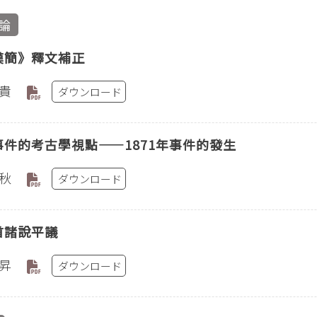
論
漢簡》釋文補正
貴
ダウンロード
事件的考古學視點——1871年事件的發生
秋
ダウンロード
首諸說平議
昇
ダウンロード