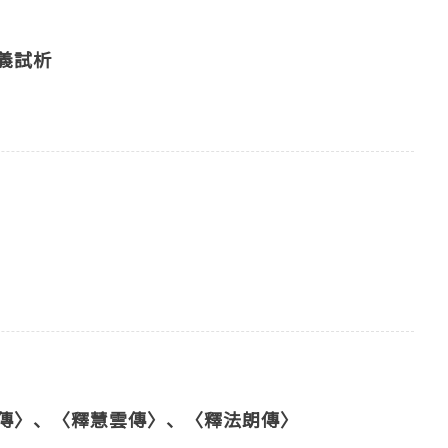
義試析
傳〉、〈釋慧雲傳〉、〈釋法朗傳〉