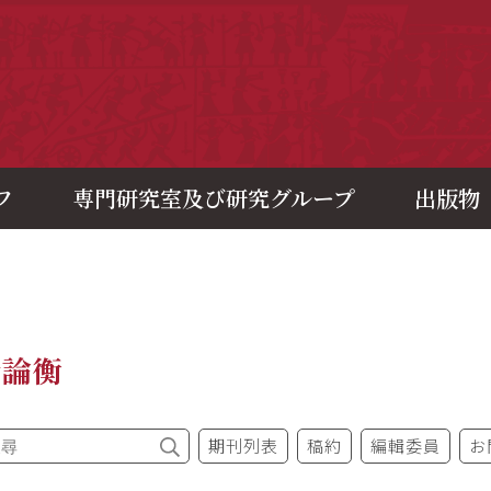
央研究院歷史語言研究所
フ
専門研究室及び研究グループ
出版物
今論衡
期刊列表
稿約
編輯委員
お