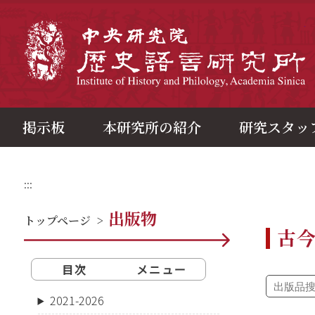
メ
イ
ン
中
コ
ン
テ
ン
ツ
ブ
ロ
ッ
ク
掲示板
本研究所の紹介
研究スタッ
:::
出版物
トップページ
>
古
目次
メニュー
2021-2026