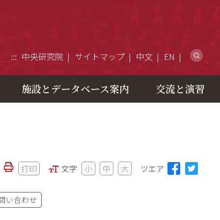
ウ
:::
中央研究院
サイトマップ
中文
EN
施設とデータベース案内
交流と演習
打印
文字
小
中
大
ツエア
問い合わせ