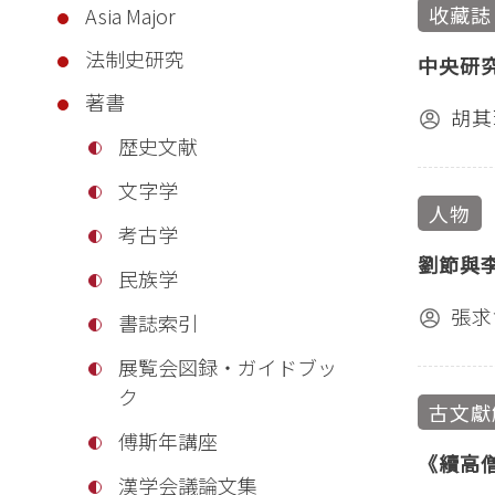
收藏誌
Asia Major
法制史研究
中央研
著書
胡其
歴史文献
文字学
人物
考古学
劉節與
民族学
張求
書誌索引
展覧会図録・ガイドブッ
ク
古文獻
傅斯年講座
《續高
漢学会議論文集