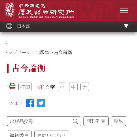
メ
中央研究院歷史語言研究所
イ
メニ
ン
コ
ン
テ
ン
ツ
日本語
ブ
ロ
ッ
ク
:::
トップページ
>
出版物
> 古今論衡
古今論衡
打印
文字
小
中
大
ツエア
期刊列表
稿約
編輯委員
お問い合わせ