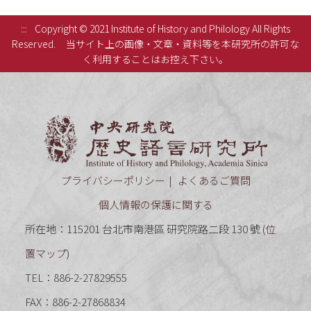
:::
Copyright © 2021 Institute of History and Philology All Rights
Reserved.
当サイト上の画像・文章・資料等を本研究所の許可な
く利用することはお控え下さい。
中央研究
プライバシーポリシー
よくあるご質問
個人情報の保護に関する
所在地：115201 台北市南港區 研究院路二段 130 號 (
位
置マップ
)
TEL：886-2-27829555
FAX：886-2-27868834