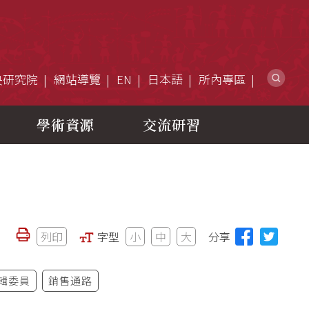
網
央研究院
網站導覽
EN
日本語
所內專區
學術資源
交流研習
列印
字型
小
中
大
分享
輯委員
銷售通路