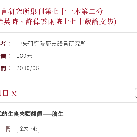
語言研究所集刊第七十一本第二分
余英時、許倬雲兩院士七十歲論文集)
中央研究院歷史語言研究所
版者：
180元
售價：
2000/06
時間：
刊目次
代的生食肉類餚饌——膾生
全文下載