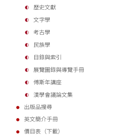
歷史文獻
文字學
考古學
民族學
目錄與索引
展覽圖錄與導覽手冊
傅斯年講座
漢學會議論文集
出版品搜尋
英文簡介手冊
價目表（下載）