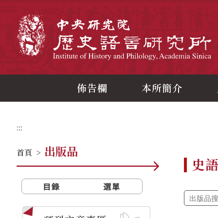
跳
到
主
中
要
內
容
區
塊
佈告欄
本所簡介
:::
出版品
首頁
>
史
目錄
選單