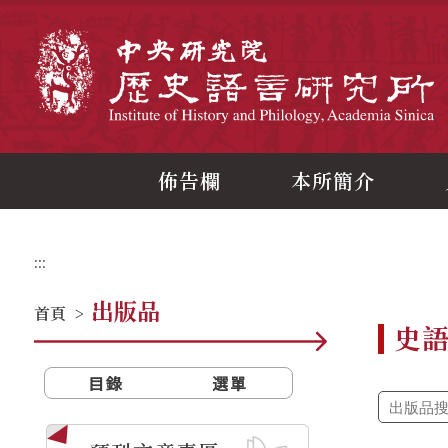
跳
到
主
中
要
內
容
區
塊
佈告欄
本所簡介
:::
出版品
首頁
>
史
目錄
選單