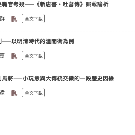
央職官考疑——《新唐書‧吐蕃傳》誤載論析
群
全文下載
制——以明清時代的潼關衛為例
嘉
全文下載
到馬將——小玩意與大傳統交織的一段歷史因緣
遠
全文下載