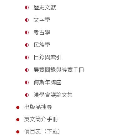
歷史文獻
文字學
考古學
民族學
目錄與索引
展覽圖錄與導覽手冊
傅斯年講座
漢學會議論文集
出版品搜尋
英文簡介手冊
價目表（下載）