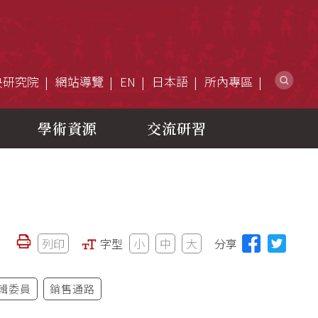
網
央研究院
網站導覽
EN
日本語
所內專區
學術資源
交流研習
列印
字型
小
中
大
分享
輯委員
銷售通路