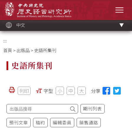
跳
中央研究院歷史語言研究所
到
選單
主
要
內
容
區
塊
中文
:::
首頁
>
出版品
> 史語所集刊
史語所集刊
列印
字型
小
中
大
分享
期刊列表
預刊文章
稿約
編輯委員
銷售通路