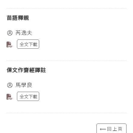
苗語釋親
芮逸夫
全文下載
倮文作齋經譯註
馬學良
全文下載
⟸回上頁