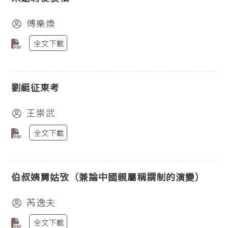
傅樂煥
全文下載
劉綎征東考
王崇武
全文下載
伯叔姨舅姑攷（兼論中國親屬稱謂制的演變）
芮逸夫
全文下載