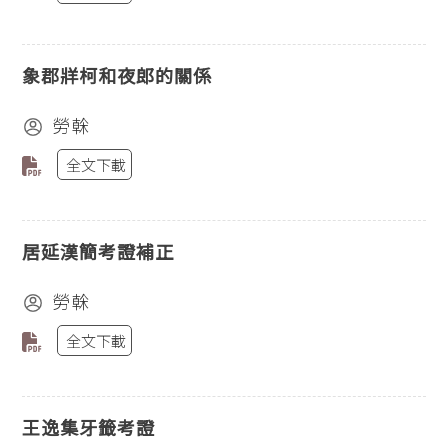
象郡牂柯和夜郎的關係
勞榦
全文下載
居延漢簡考證補正
勞榦
全文下載
王逸集牙籤考證