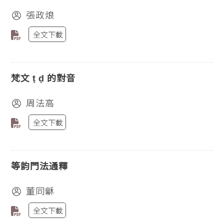
張政烺
全文下載
梵文 ṭ ḍ 的對音
周法高
全文下載
等韵門法通釋
董同龢
全文下載