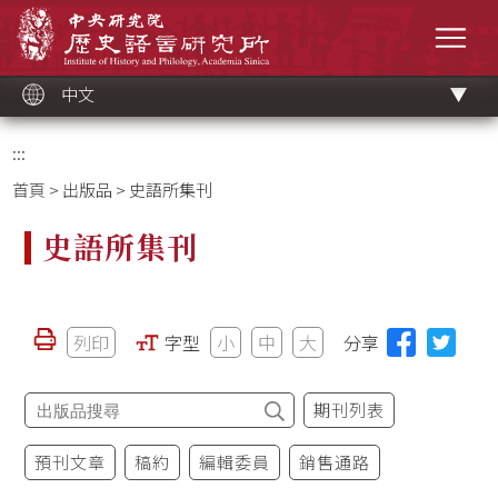
跳
中央研究院歷史語言研究所
到
選單
主
要
內
容
區
塊
中文
:::
首頁
>
出版品
> 史語所集刊
史語所集刊
列印
字型
小
中
大
分享
期刊列表
預刊文章
稿約
編輯委員
銷售通路