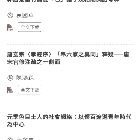
袁國華
全文下載
唐玄宗〈孝經序〉「舉六家之異同」釋疑——唐
宋官修注疏之一側面
陳鴻森
全文下載
元季色目士人的社會網絡：以偰百遼遜青年時代
為中心
蕭啟慶