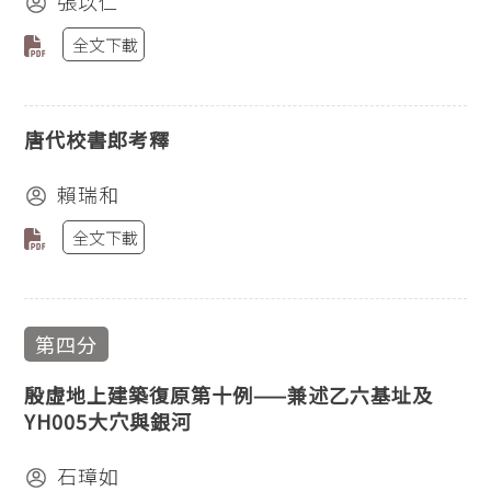
張以仁
全文下載
唐代校書郎考釋
賴瑞和
全文下載
第四分
殷虛地上建築復原第十例——兼述乙六基址及
YH005大穴與銀河
石璋如