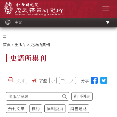
跳
中央研究院歷史語言研究所
到
選單
主
要
內
容
區
塊
中文
:::
首頁
>
出版品
> 史語所集刊
史語所集刊
列印
字型
小
中
大
分享
期刊列表
預刊文章
稿約
編輯委員
銷售通路