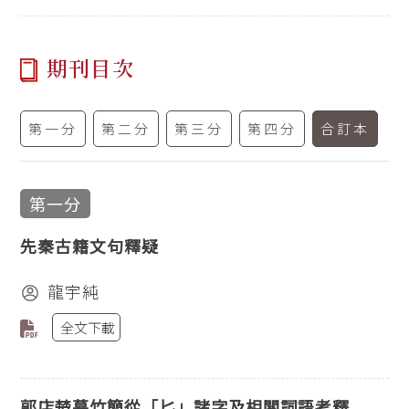
期刊目次
第一分
第二分
第三分
第四分
合訂本
第一分
先秦古籍文句釋疑
龍宇純
全文下載
郭店楚墓竹簡從「匕」諸字及相關詞語考釋