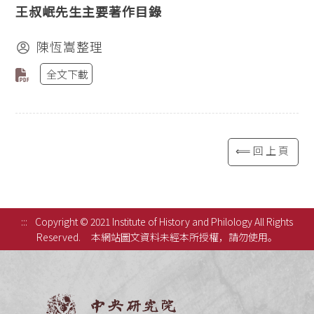
王叔岷先生主要著作目錄
陳恆嵩整理
全文下載
⟸回上頁
:::
Copyright © 2021 Institute of History and Philology All Rights
Reserved.
本網站圖文資料未經本所授權，請勿使用。
中央研究