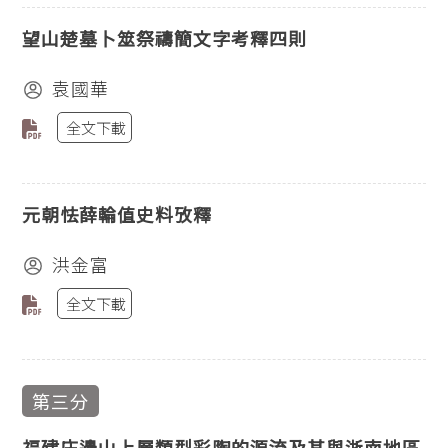
望山楚墓卜筮祭禱簡文字考釋四則
袁國華
全文下載
元朝怯薛輪值史料攷釋
洪金富
全文下載
第三分
福建庄邊山上層類型彩陶的源流及其與浙南地區