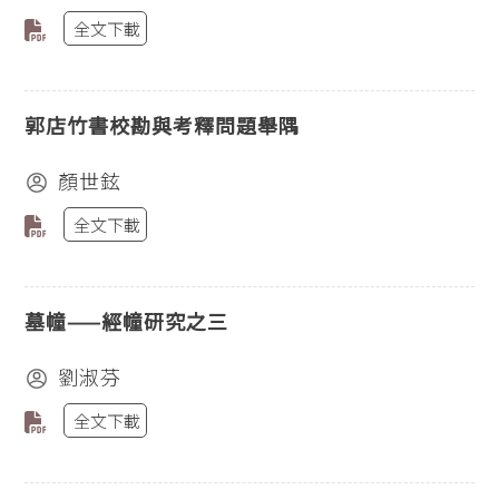
全文下載
郭店竹書校勘與考釋問題舉隅
顏世鉉
全文下載
墓幢——經幢研究之三
劉淑芬
全文下載