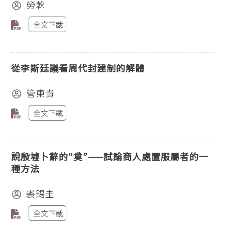
勞榦
全文下載
從李斯廷議看周代封建制的解體
管東貴
全文下載
說殷墟卜辭的“奠”——試論商人處置服屬者的一
種方法
裘錫圭
全文下載