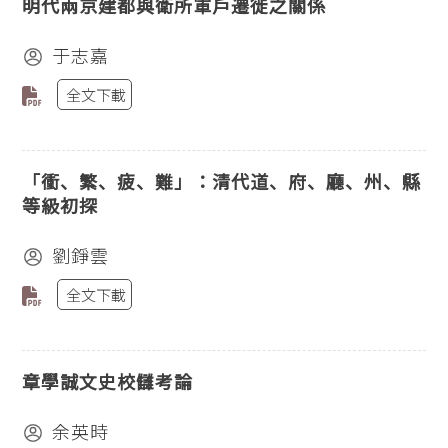
明代兩京建都與衛所軍戶遷徙之關係
于志嘉
全文下載
「衝、繁、疲、難」：清代道、府、廳、州、縣
等級初探
劉錚雲
全文下載
章學誠文史校讎考論
余英時