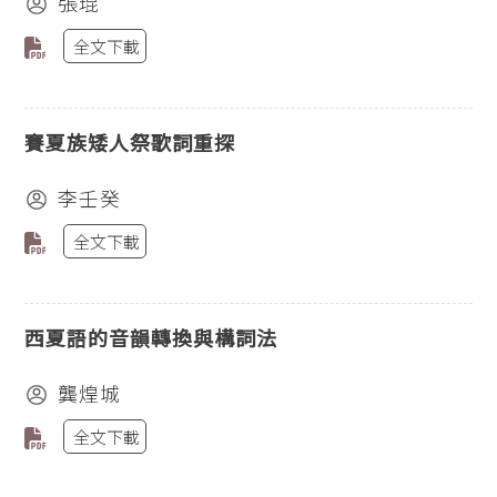
張琨
全文下載
賽夏族矮人祭歌詞重探
李壬癸
全文下載
西夏語的音韻轉換與構詞法
龔煌城
全文下載