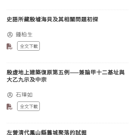
史語所藏殷墟海貝及其相關問題初探
鍾柏生
全文下載
殷虛地上建築復原第五例——兼論甲十二基址與
大乙九示及中宗
石璋如
全文下載
左營清代鳳山縣舊城聚落的試掘