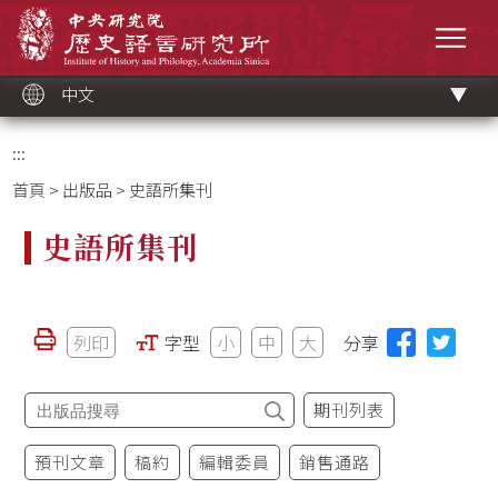
跳
中央研究院歷史語言研究所
到
選單
主
要
內
容
區
塊
中文
:::
首頁
>
出版品
> 史語所集刊
史語所集刊
列印
字型
小
中
大
分享
期刊列表
預刊文章
稿約
編輯委員
銷售通路