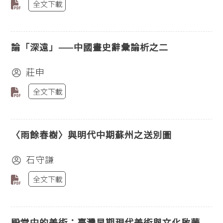
全文下載
論「深遠」——中國畫史辭彙論析之二
莊申
全文下載
〈雨餘春樹〉與明代中期蘇州之送別圖
石守謙
全文下載
殿堂中的美術：臺灣早期現代美術與文化啟蒙