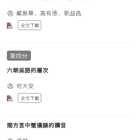
臧振華、高有德、劉益昌
全文下載
第四分
六朝吳語的層次
何大安
全文下載
閩方言中蟹攝韻的讀音