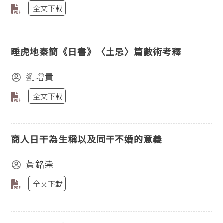
全文下載
睡虎地秦簡《日書》〈土忌〉篇數術考釋
劉增貴
全文下載
商人日干為生稱以及同干不婚的意義
黃銘崇
全文下載