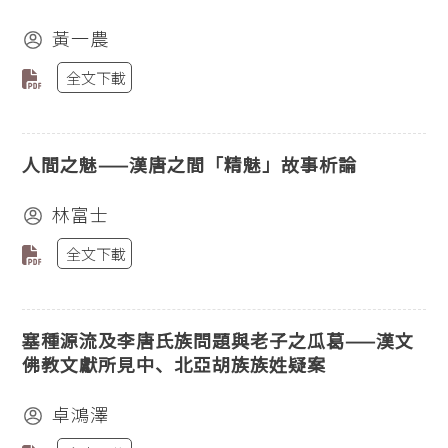
黃一農
全文下載
人間之魅——漢唐之間「精魅」故事析論
林富士
全文下載
塞種源流及李唐氏族問題與老子之瓜葛——漢文
佛教文獻所見中、北亞胡族族姓疑案
卓鴻澤