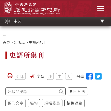
跳
中央研究院歷史語言研究所
到
選單
主
要
內
容
區
塊
中文
:::
首頁
>
出版品
> 史語所集刊
史語所集刊
列印
字型
小
中
大
分享
期刊列表
預刊文章
稿約
編輯委員
銷售通路