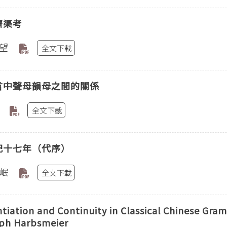
濟渠考
望
全文下載
言中聲母韻母之間的關係
全文下載
記十七年（代序）
岷
全文下載
ntiation and Continuity in Classical Chinese G
oph Harbsmeier