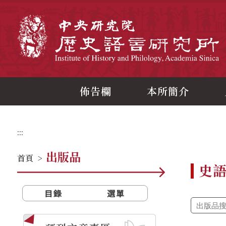
跳
到
主
中
要
內
容
區
塊
佈告欄
本所簡介
:::
出版品
首頁
>
史
目錄
選單