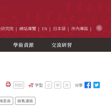
網
央研究院
網站導覽
EN
日本語
所內專區
學術資源
交流研習
列印
字型
小
中
大
分享
輯委員
銷售通路