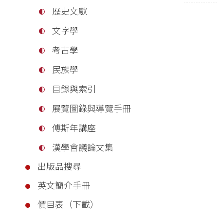
歷史文獻
文字學
考古學
民族學
目錄與索引
展覽圖錄與導覽手冊
傅斯年講座
漢學會議論文集
出版品搜尋
英文簡介手冊
價目表（下載）