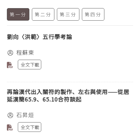
第一分
第二分
第三分
第四分
劉向〈洪範〉五行學考論
程蘇東
全文下載
再論漢代出入關符的製作、左右與使用——從居
延漢簡65.9、65.10合符談起
石昇烜
全文下載