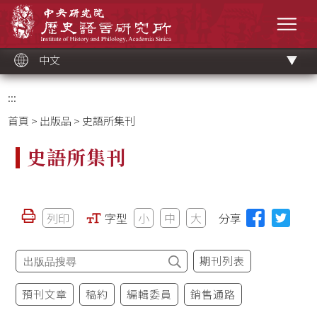
跳
中央研究院歷史語言研究所
到
選單
主
要
內
容
區
塊
中文
:::
首頁
>
出版品
> 史語所集刊
史語所集刊
列印
字型
小
中
大
分享
期刊列表
預刊文章
稿約
編輯委員
銷售通路