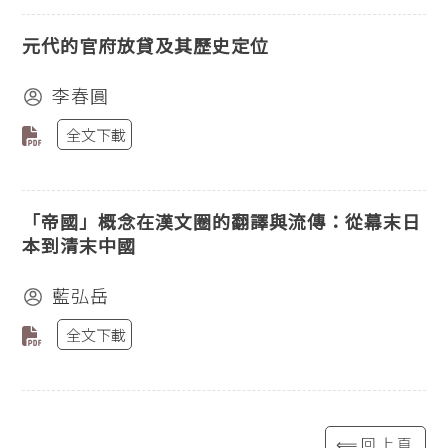
元代的官府放貸及其歷史定位
李春圓
全文下載
「帝國」概念在漢文圈的翻譯與流傳：從幕末日
本到清末中國
藍弘岳
全文下載
⟸回上頁