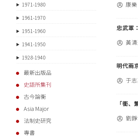
康樂
1971-1980
1961-1970
忠武軍
1951-1960
黃清
1941-1950
1928-1940
明代兩
最新出版品
于志
史語所集刊
古今論衡
「衝、
Asia Major
劉錚
法制史研究
專書