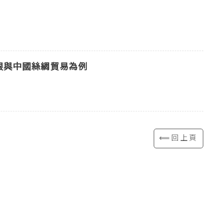
銀與中國絲綢貿易為例
⟸回上頁