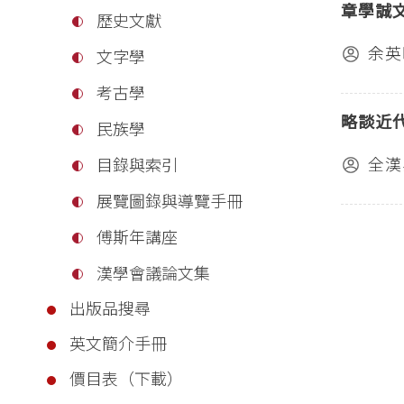
章學誠
歷史文獻
余英
文字學
考古學
略談近
民族學
全漢
目錄與索引
展覽圖錄與導覽手冊
傅斯年講座
漢學會議論文集
出版品搜尋
英文簡介手冊
價目表（下載）