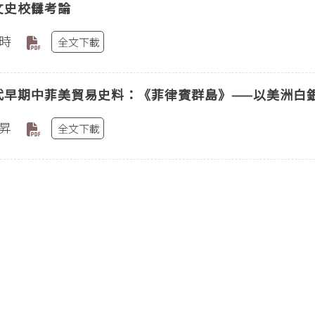
文史校讎考論
時
全文下載
代早期中菲美貿易史料：《菲律賓群島》——以美洲白
昇
全文下載