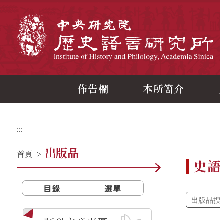
跳
到
主
中
要
內
容
區
塊
佈告欄
本所簡介
:::
出版品
首頁
>
史
目錄
選單