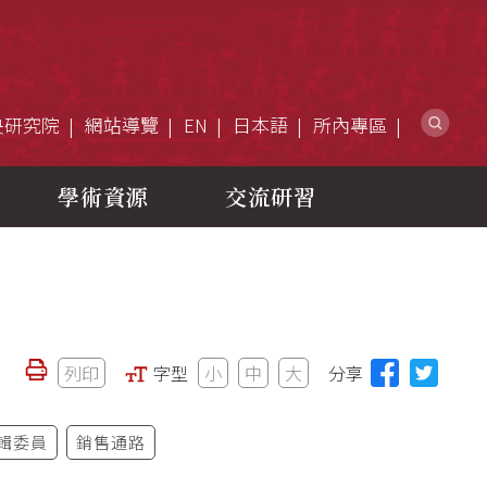
網
央研究院
網站導覽
EN
日本語
所內專區
學術資源
交流研習
列印
字型
小
中
大
分享
輯委員
銷售通路