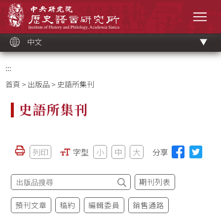
跳
中央研究院歷史語言研究所
到
選單
主
要
內
容
區
塊
中文
:::
首頁
>
出版品
> 史語所集刊
史語所集刊
列印
字型
小
中
大
分享
期刊列表
預刊文章
稿約
編輯委員
銷售通路