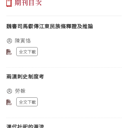
期刊目次
魏書司馬叡傳江東民族條釋證及推論
陳寅恪
全文下載
兩漢刺史制度考
勞榦
全文下載
漢代社祀的源流