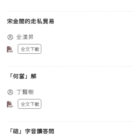
宋金間的走私貿易
全漢昇
全文下載
「何當」解
丁聲樹
全文下載
「碚」字音讀答問