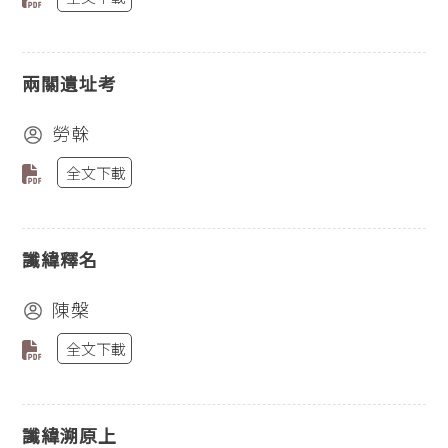
兩關遺址考
勞榦
全文下載
讖緯釋名
陳槃
全文下載
讖緯溯原上