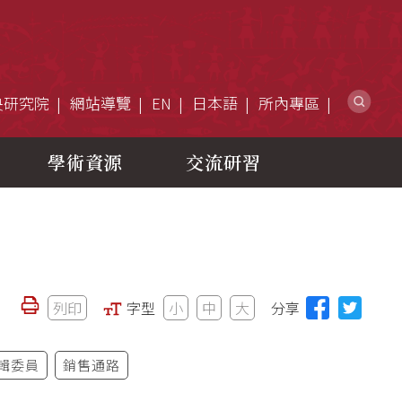
網
央研究院
網站導覽
EN
日本語
所內專區
學術資源
交流研習
列印
字型
小
中
大
分享
輯委員
銷售通路