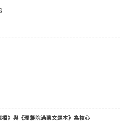
起
庫檔》與《理藩院滿蒙文題本》為核心