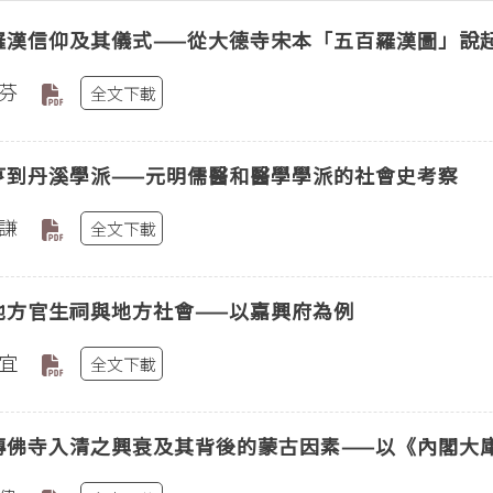
羅漢信仰及其儀式——從大德寺宋本「五百羅漢圖」說
芬
全文下載
亨到丹溪學派——元明儒醫和醫學學派的社會史考察
謙
全文下載
地方官生祠與地方社會——以嘉興府為例
宜
全文下載
傳佛寺入清之興衰及其背後的蒙古因素——以《內閣大