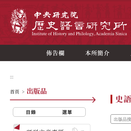
跳
到
主
中
要
內
容
區
塊
佈告欄
本所簡介
:::
出版品
首頁
>
史
目錄
選單