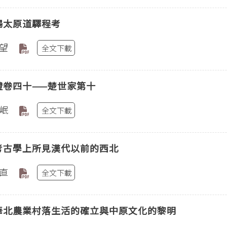
陽太原道驛程考
望
全文下載
證卷四十——楚世家第十
岷
全文下載
考古學上所見漢代以前的西北
直
全文下載
華北農業村落生活的確立與中原文化的黎明