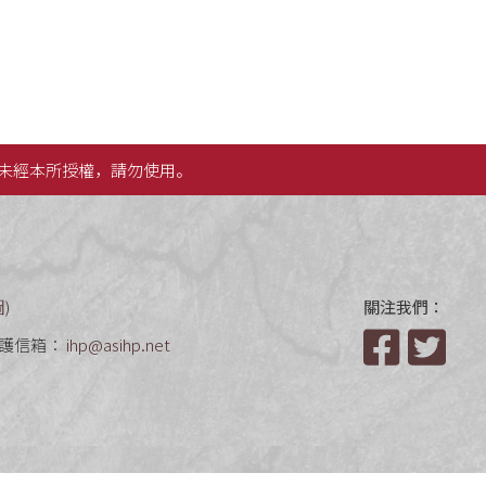
未經本所授權，請勿使用。
圖
)
關注我們：
護信箱：
ihp@asihp.net
Facebook
Twit