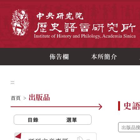
跳
到
主
中
要
內
容
區
塊
佈告欄
本所簡介
:::
出版品
首頁
>
史
目錄
選單