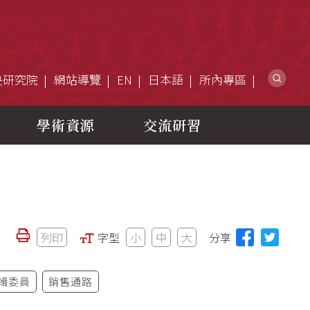
網
央研究院
網站導覽
EN
日本語
所內專區
學術資源
交流研習
列印
字型
小
中
大
分享
輯委員
銷售通路