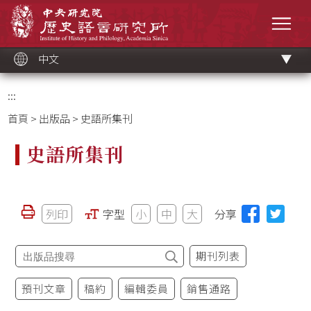
跳
中央研究院歷史語言研究所
到
選單
主
要
內
容
區
塊
中文
:::
首頁
>
出版品
> 史語所集刊
史語所集刊
列印
字型
小
中
大
分享
期刊列表
預刊文章
稿約
編輯委員
銷售通路