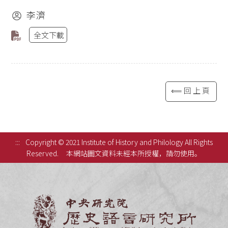
李濟
全文下載
⟸回上頁
:::
Copyright © 2021 Institute of History and Philology All Rights
Reserved.
本網站圖文資料未經本所授權，請勿使用。
中央研究