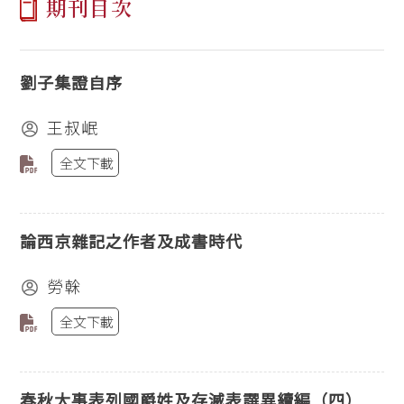
期刊目次
劉子集證自序
王叔岷
全文下載
論西京雜記之作者及成書時代
勞榦
全文下載
春秋大事表列國爵姓及存滅表譔異續編（四）