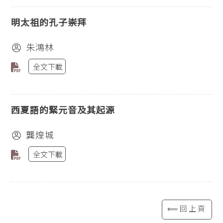
明太祖的孔子崇拜
朱鴻林
全文下載
西夏語的緊元音及其起源
龔煌城
全文下載
⟸回上頁