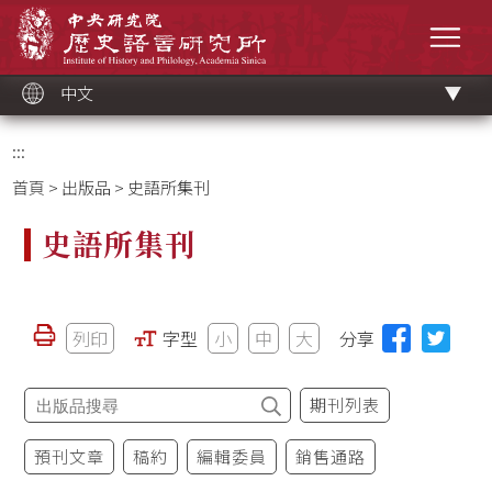
跳
中央研究院歷史語言研究所
到
選單
主
要
內
容
區
塊
中文
:::
首頁
>
出版品
> 史語所集刊
史語所集刊
列印
字型
小
中
大
分享
期刊列表
預刊文章
稿約
編輯委員
銷售通路