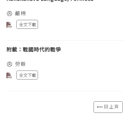
嚴棉
全文下載
附載：戰國時代的戰爭
勞榦
全文下載
⟸回上頁