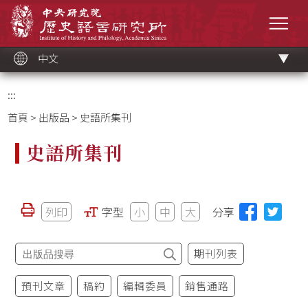
跳
中央研究院歷史語言研究所
到
選單
主
要
內
容
區
塊
中文
:::
首頁
>
出版品
> 史語所集刊
史語所集刊
列印
字型
小
中
大
分享
期刊列表
預刊文章
稿約
編輯委員
銷售通路