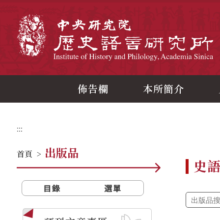
跳
到
主
中
要
內
容
區
塊
佈告欄
本所簡介
:::
出版品
首頁
>
史
目錄
選單