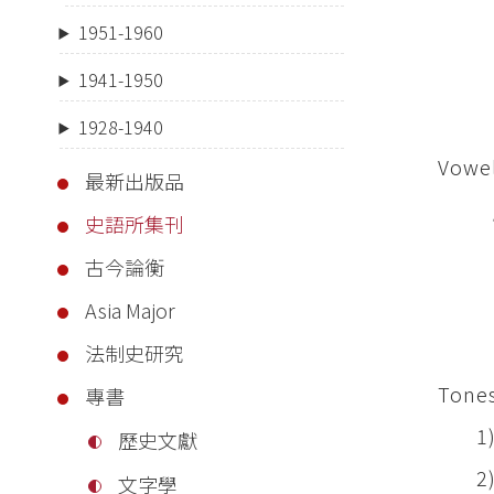
t 
1951-1960
ts
1941-1950
k 
1928-1940
Vowe
最新出版品
/ 
史語所集刊
古今論衡
Asia Major
法制史研究
Tones
專書
1) T
歷史文獻
2) Th
文字學