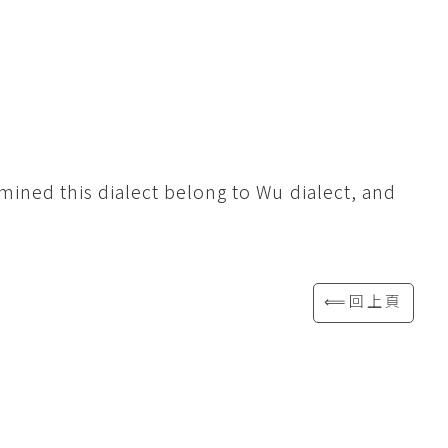
ined this dialect belong to Wu dialect, and
⟸回上頁