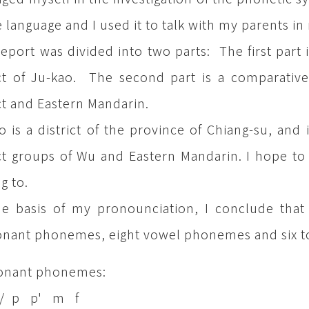
e language and I used it to talk with my parents in
report was divided into two parts: The first part
ct of Ju-kao. The second part is a comparative
ct and Eastern Mandarin.
o is a district of the province of Chiang-su, and
ct groups of Wu and Eastern Mandarin. I hope to
g to.
e basis of my pronounciation, I conclude that 
nant phonemes, eight vowel phonemes and six to
onant phonemes:
 p' m f