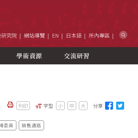
網
央研究院
網站導覽
EN
日本語
所內專區
學術資源
交流研習
列印
字型
小
中
大
分享
輯委員
銷售通路