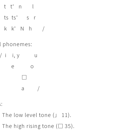
t' n l
 ts' s r
k' N h /
l phonemes:
i i, y u
e o
□
a /
:
he low level tone (」 11).
e high rising tone (□ 35).