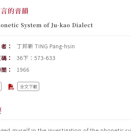
方言的音韻
onetic System of Ju-kao Dialect
丁邦新
TING Pang-hsin
者：
36下：573-633
頁碼：
1966
時間：
全文下載
要
aged myself in the investigation of the phonetic sy