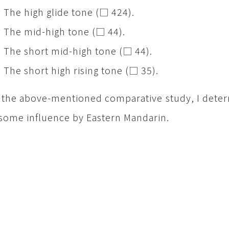
e high glide tone (□ 424).
he mid-high tone (□ 44).
he short mid-high tone (□ 44).
e short high rising tone (□ 35).
the above-mentioned comparative study, I determ
some influence by Eastern Mandarin.