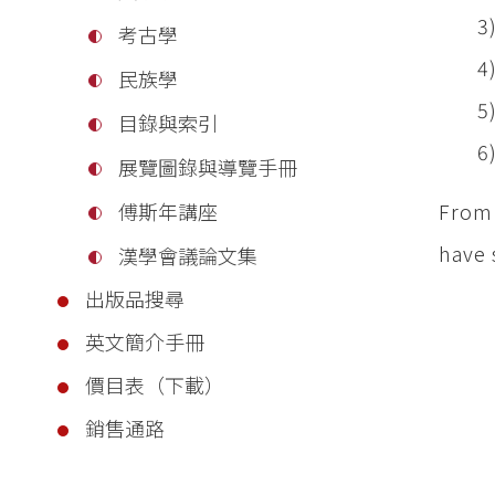
3) Th
考古學
4) T
民族學
5) T
目錄與索引
6) Th
展覽圖錄與導覽手冊
From 
傅斯年講座
have 
漢學會議論文集
出版品搜尋
英文簡介手冊
價目表（下載）
銷售通路