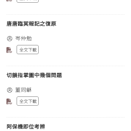
唐唐臨冥報記之復原
岑仲勉
全文下載
切韻指掌圖中幾個問題
董同龢
全文下載
阿保機即位考辨