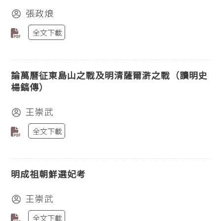
張政烺
全文下載
論萬曆征東島山之戰及明清薩爾滸之戰（讀明史
楊鎬傳）
王崇武
全文下載
明成祖朝鮮選妃考
王崇武
全文下載