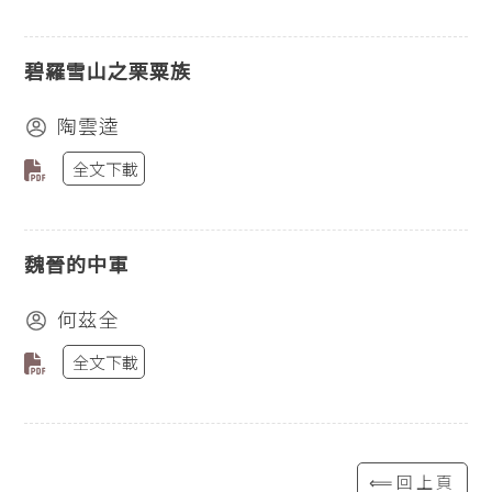
碧羅雪山之栗粟族
陶雲逵
全文下載
魏晉的中軍
何茲全
全文下載
⟸回上頁