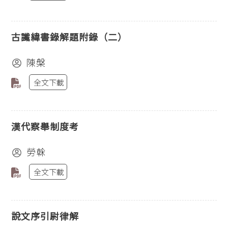
古讖緯書錄解題附錄（二）
陳槃
全文下載
漢代察舉制度考
勞榦
全文下載
說文序引尉律解