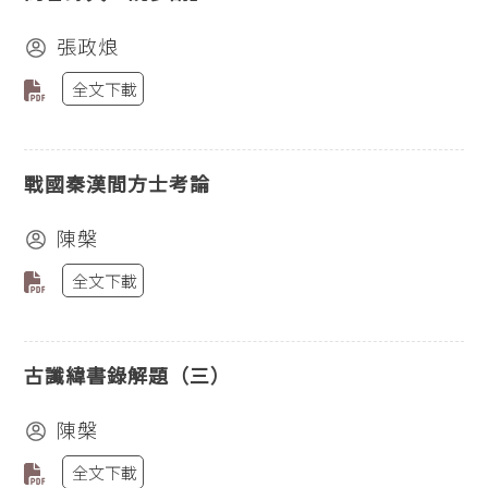
張政烺
全文下載
戰國秦漢間方士考論
陳槃
全文下載
古讖緯書錄解題（三）
陳槃
全文下載