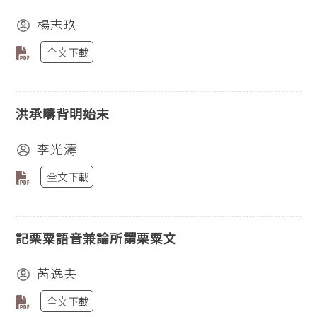
楊志玖
全文下載
洪承疇背明始末
李光濤
全文下載
記栗粟語音兼論所謂栗粟文
芮逸夫
全文下載