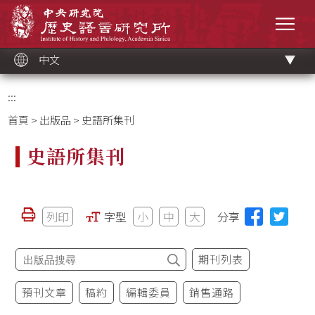
跳
中央研究院歷史語言研究所
到
選單
主
要
內
容
區
塊
中文
:::
首頁
>
出版品
> 史語所集刊
史語所集刊
列印
字型
小
中
大
分享
期刊列表
預刊文章
稿約
編輯委員
銷售通路