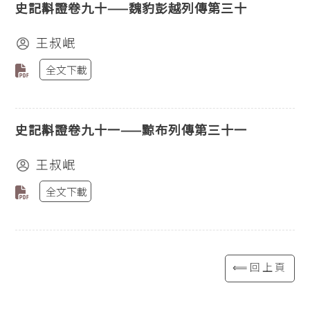
史記斠證卷九十——魏豹彭越列傳第三十
王叔岷
全文下載
史記斠證卷九十一——黥布列傳第三十一
王叔岷
全文下載
⟸回上頁