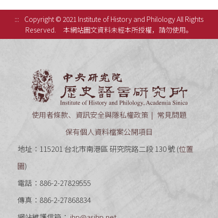
:::
Copyright © 2021 Institute of History and Philology All Rights
Reserved.
本網站圖文資料未經本所授權，請勿使用。
中央研究
使用者條款、資訊安全與隱私權政策
常見問題
保有個人資料檔案公開項目
地址：115201 台北市南港區 研究院路二段 130 號 (
位置
圖
)
電話：886-2-27829555
傳真：886-2-27868834
網站維護信箱：
ihp@asihp.net