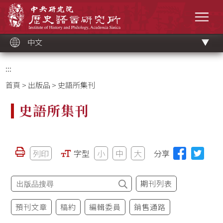
跳
中央研究院歷史語言研究所
到
選單
主
要
內
容
區
塊
中文
:::
首頁
>
出版品
> 史語所集刊
史語所集刊
列印
字型
小
中
大
分享
期刊列表
預刊文章
稿約
編輯委員
銷售通路