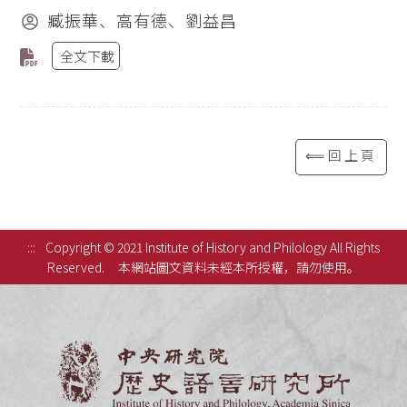
臧振華、高有德、劉益昌
全文下載
⟸回上頁
:::
Copyright © 2021 Institute of History and Philology All Rights
Reserved.
本網站圖文資料未經本所授權，請勿使用。
中央研究