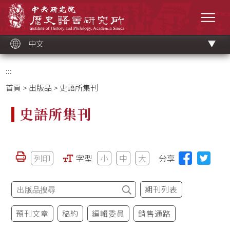
跳
中央研究院歷史語言研究所
到
選單
主
要
內
容
區
塊
中文
:::
首頁
>
出版品
> 史語所集刊
史語所集刊
列印
字型
小
中
大
分享
期刊列表
預刊文章
稿約
編輯委員
銷售通路