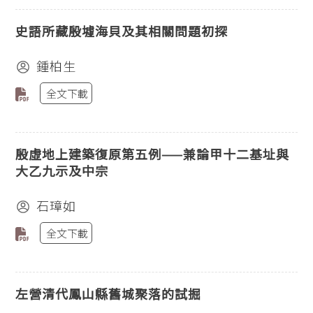
史語所藏殷墟海貝及其相關問題初探
鍾柏生
全文下載
殷虛地上建築復原第五例——兼論甲十二基址與
大乙九示及中宗
石璋如
全文下載
左營清代鳳山縣舊城聚落的試掘