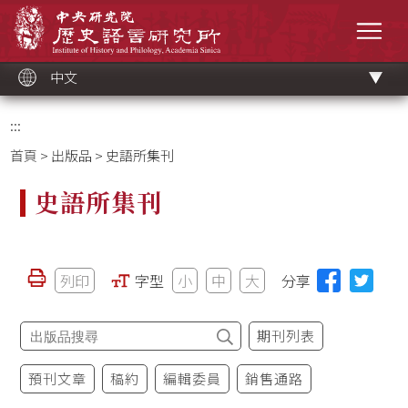
跳
中央研究院歷史語言研究所
到
選單
主
要
內
容
區
塊
中文
:::
首頁
>
出版品
> 史語所集刊
史語所集刊
列印
字型
小
中
大
分享
期刊列表
預刊文章
稿約
編輯委員
銷售通路