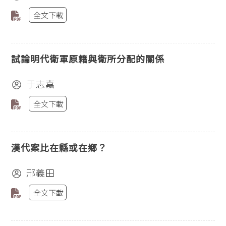
全文下載
試論明代衛軍原籍與衛所分配的關係
于志嘉
全文下載
漢代案比在縣或在鄉？
邢義田
全文下載