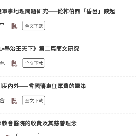
鐘軍事地理問題研究——從柞伯鼎「昏邑」談起
平
全文下載
九•舉治王天下》第二篇簡文研究
源
全文下載
制度內外——曾國藩東征軍費的籌策
合
全文下載
華教會醫院的收費及其慈善理念