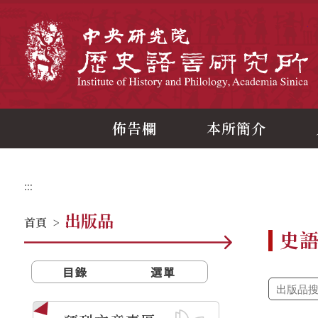
跳
到
主
中
要
內
容
區
塊
佈告欄
本所簡介
:::
出版品
首頁
>
史
目錄
選單