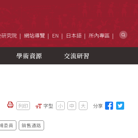
網
央研究院
網站導覽
EN
日本語
所內專區
學術資源
交流研習
列印
字型
小
中
大
分享
輯委員
銷售通路