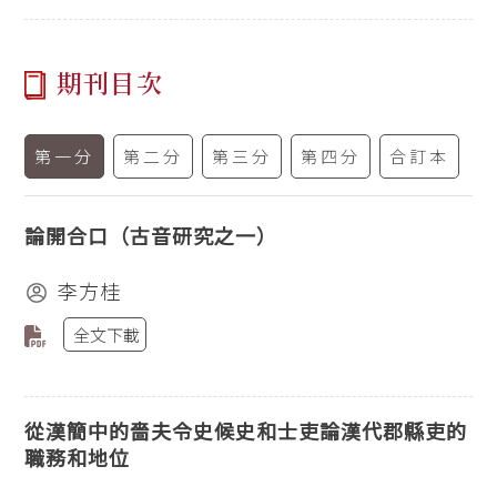
期刊目次
第一分
第二分
第三分
第四分
合訂本
論開合口（古音研究之一）
李方桂
全文下載
從漢簡中的嗇夫令史候史和士吏論漢代郡縣吏的
職務和地位