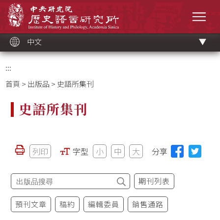
跳
中央研究院歷史語言研究所
到
選單
主
要
內
容
區
塊
中文
:::
首頁
>
出版品
> 史語所集刊
史語所集刊
列印
字型
小
中
大
分享
期刊列表
預刊文章
稿約
編輯委員
銷售通路