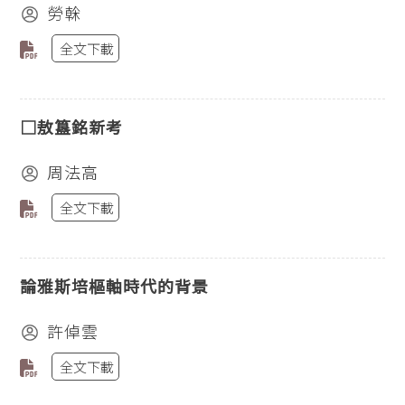
勞榦
全文下載
□敖簋銘新考
周法高
全文下載
論雅斯培樞軸時代的背景
許倬雲
全文下載