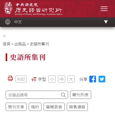
跳
中央研究院歷史語言研究所
到
選單
主
要
內
容
區
塊
中文
:::
首頁
>
出版品
> 史語所集刊
史語所集刊
列印
字型
小
中
大
分享
期刊列表
預刊文章
稿約
編輯委員
銷售通路