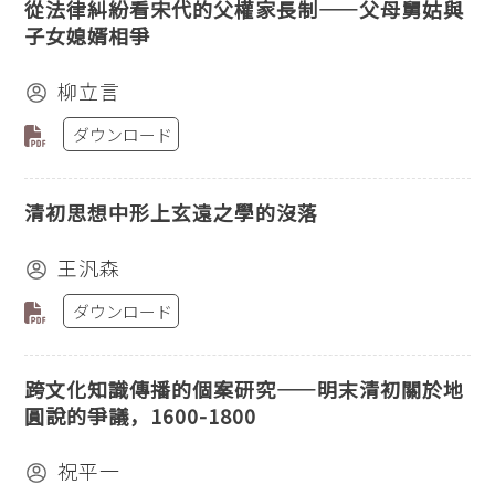
從法律糾紛看宋代的父權家長制——父母舅姑與
子女媳婿相爭
柳立言
ダウンロード
清初思想中形上玄遠之學的沒落
王汎森
ダウンロード
跨文化知識傳播的個案研究——明末清初關於地
圓說的爭議，1600-1800
祝平一