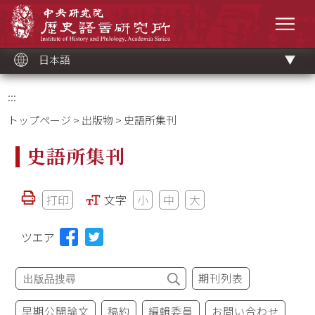
メ
中央研究院歷史語言研究所
イ
メニ
ン
コ
ン
テ
ン
ツ
日本語
ブ
ロ
ッ
ク
:::
トップページ
>
出版物
> 史語所集刊
史語所集刊
打印
文字
小
中
大
ツエア
期刊列表
早期公開論文
稿約
編輯委員
お問い合わせ