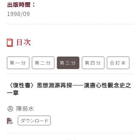
出版時間：
1998/09
目次
第一分
第二分
第三分
第四分
合訂本
〈復性書〉思想淵源再探——漢唐心性觀念史之
一章
陳弱水
ダウンロード