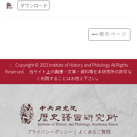
ダウンロード
⟸前のページ
:::
Copyright © 2021 Institute of History and Philology All Rights
Reserved.
当サイト上の画像・文章・資料等を本研究所の許可な
く利用することはお控え下さい。
中央研究
プライバシーポリシー
よくあるご質問