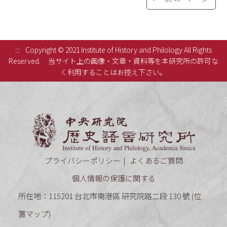
:::
Copyright © 2021 Institute of History and Philology All Rights
Reserved.
当サイト上の画像・文章・資料等を本研究所の許可な
く利用することはお控え下さい。
中央研究
プライバシーポリシー
よくあるご質問
個人情報の保護に関する
所在地：115201 台北市南港區 研究院路二段 130 號 (
位
置マップ
)