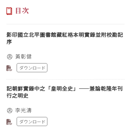
目次
影印國立北平圖書館藏紅格本明實錄並附校勘記
序
黃彰健
ダウンロード
記朝鮮實錄中之「皇明全史」——兼論乾隆年刊
行之明史
李光濤
ダウンロード