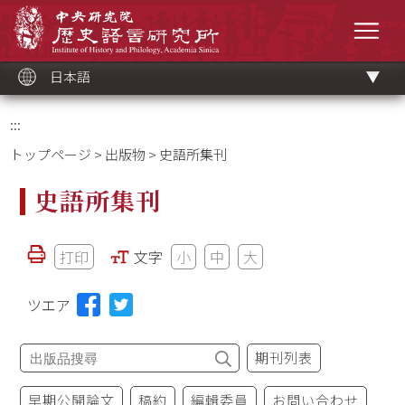
メ
中央研究院歷史語言研究所
イ
メニ
ン
コ
ン
テ
ン
ツ
日本語
ブ
ロ
ッ
ク
:::
トップページ
>
出版物
> 史語所集刊
史語所集刊
打印
文字
小
中
大
ツエア
期刊列表
早期公開論文
稿約
編輯委員
お問い合わせ