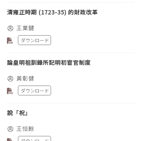
清雍正時期 (1723-35) 的財政改革
王業鍵
ダウンロード
論皇明祖訓錄所記明初宦官制度
黃彰健
ダウンロード
說「祝」
王恒餘
ダウンロード