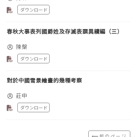
ダウンロード
春秋大事表列國爵姓及存滅表譔異續編（三）
陳槃
ダウンロード
對於中國雪景繪畫的幾種考察
莊申
ダウンロード
⟸前のページ