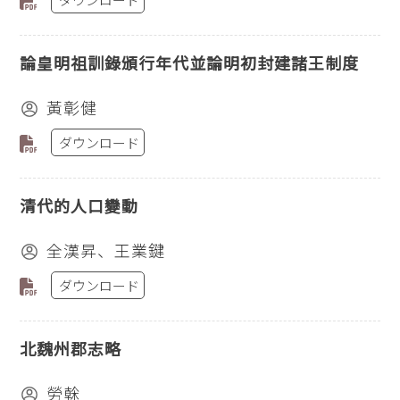
論皇明祖訓錄頒行年代並論明初封建諸王制度
黃彰健
ダウンロード
清代的人口變動
全漢昇、王業鍵
ダウンロード
北魏州郡志略
勞榦