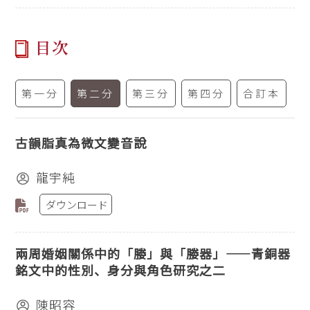
目次
第一分
第二分
第三分
第四分
合訂本
古韻脂真為微文變音說
龍宇純
ダウンロード
兩周婚姻關係中的「媵」與「媵器」——青銅器
銘文中的性別、身分與角色研究之二
陳昭容