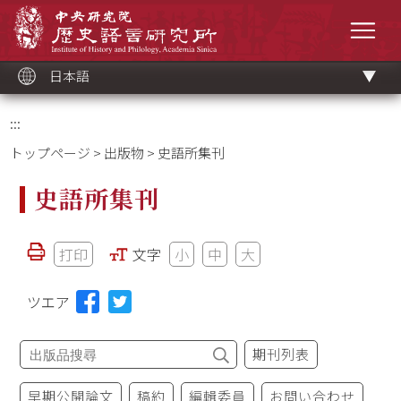
メ
中央研究院歷史語言研究所
イ
メニ
ン
コ
ン
テ
ン
ツ
日本語
ブ
ロ
ッ
ク
:::
トップページ
>
出版物
> 史語所集刊
史語所集刊
打印
文字
小
中
大
ツエア
期刊列表
早期公開論文
稿約
編輯委員
お問い合わせ