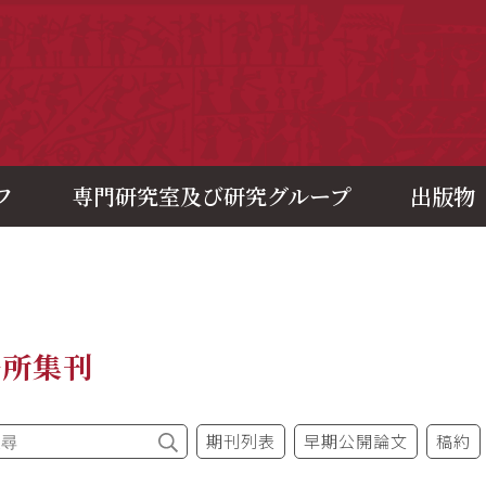
央研究院歷史語言研究所
フ
専門研究室及び研究グループ
出版物
語所集刊
期刊列表
早期公開論文
稿約