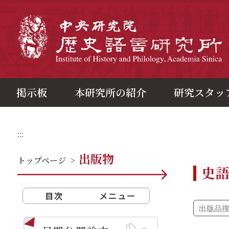
メ
イ
ン
中
コ
ン
テ
ン
ツ
ブ
ロ
ッ
ク
掲示板
本研究所の紹介
研究スタッ
:::
出版物
トップページ
>
史
目次
メニュー