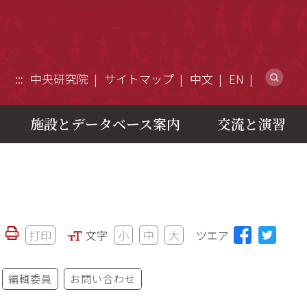
ウ
:::
中央研究院
サイトマップ
中文
EN
施設とデータベース案内
交流と演習
打印
文字
小
中
大
ツエア
編輯委員
お問い合わせ