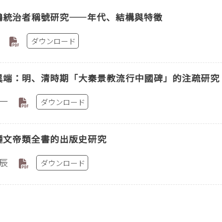
鶻統治者稱號研究——年代、結構與特徵
ダウンロード
異端：明、清時期「大秦景教流行中國碑」的注疏研究
一
ダウンロード
種文帝類全書的出版史研究
辰
ダウンロード