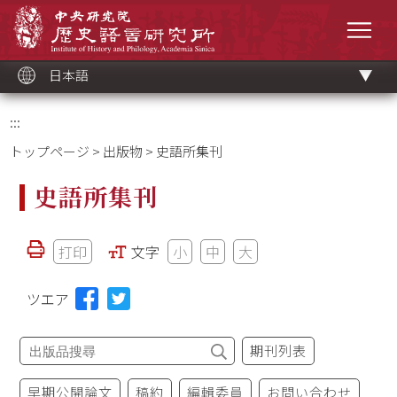
メ
中央研究院歷史語言研究所
イ
メニ
ン
コ
ン
テ
ン
ツ
日本語
ブ
ロ
ッ
ク
:::
トップページ
>
出版物
> 史語所集刊
史語所集刊
打印
文字
小
中
大
ツエア
期刊列表
早期公開論文
稿約
編輯委員
お問い合わせ