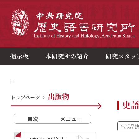
メ
イ
ン
中
コ
ン
テ
ン
ツ
ブ
ロ
ッ
ク
掲示板
本研究所の紹介
研究スタッ
:::
出版物
トップページ
>
史
目次
メニュー