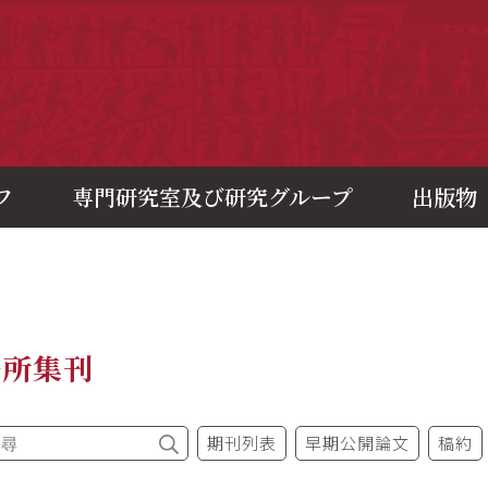
央研究院歷史語言研究所
フ
専門研究室及び研究グループ
出版物
語所集刊
期刊列表
早期公開論文
稿約