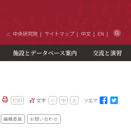
ウ
:::
中央研究院
サイトマップ
中文
EN
施設とデータベース案内
交流と演習
打印
文字
小
中
大
ツエア
編輯委員
お問い合わせ