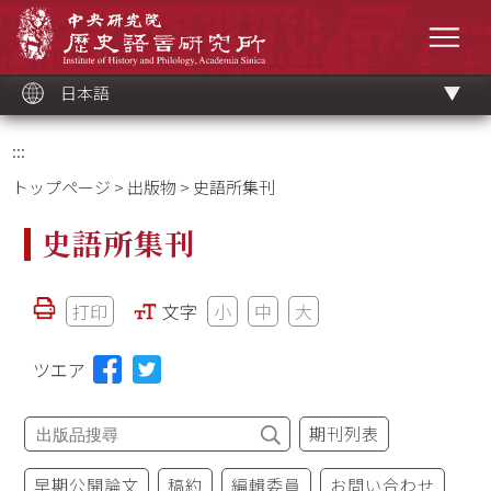
メ
中央研究院歷史語言研究所
イ
メニ
ン
コ
ン
テ
ン
ツ
日本語
ブ
ロ
ッ
ク
:::
トップページ
>
出版物
> 史語所集刊
史語所集刊
打印
文字
小
中
大
ツエア
期刊列表
早期公開論文
稿約
編輯委員
お問い合わせ