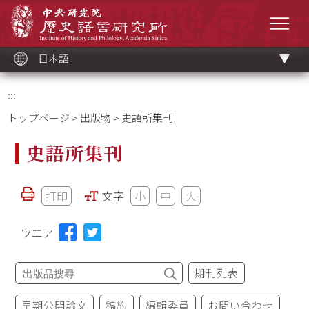
メ
中央研究院歷史語言研究所
イ
メニ
ン
コ
ン
テ
ン
ツ
日本語
ブ
ロ
ッ
ク
:::
トップページ
>
出版物
> 史語所集刊
史語所集刊
打印
文字
小
中
大
ツエア
期刊列表
早期公開論文
稿約
編輯委員
お問い合わせ