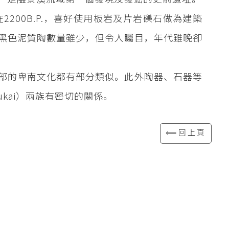
200B.P.，喜好使用板岩及片岩礫石做為建築
黑色泥質陶數量雖少，但令人矚目，年代雖晚卻
部的卑南文化都有部分類似。此外陶器、石器等
ukai）兩族有密切的關係。
⟸回上頁