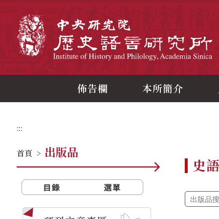
跳
到
主
中
要
內
容
區
塊
佈告欄
本所簡介
:::
出版品
首頁
>
史
目錄
選單