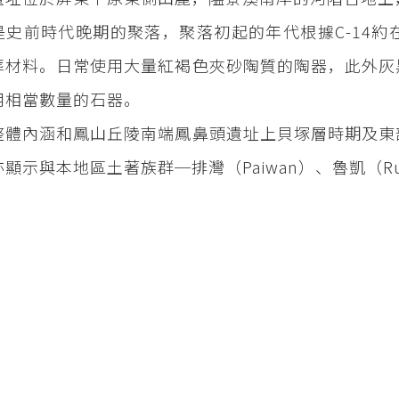
是史前時代晚期的聚落，聚落初起的年代根據C-14約在2
葬材料。日常使用大量紅褐色夾砂陶質的陶器，此外灰
用相當數量的石器。
整體內涵和鳳山丘陵南端鳳鼻頭遺址上貝塚層時期及東
顯示與本地區土著族群─排灣（Paiwan）、魯凱（R