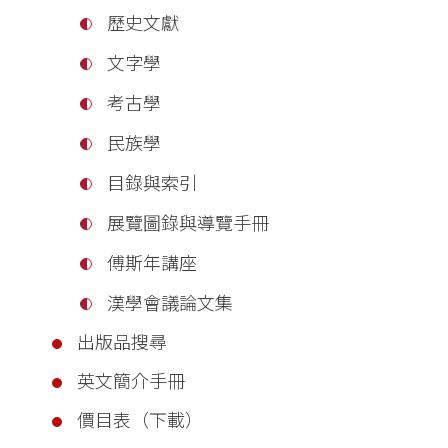
歷史文獻
文字學
考古學
民族學
目錄與索引
展覽圖錄與導覽手冊
傅斯年講座
漢學會議論文集
出版品搜尋
英文簡介手冊
價目表（下載）