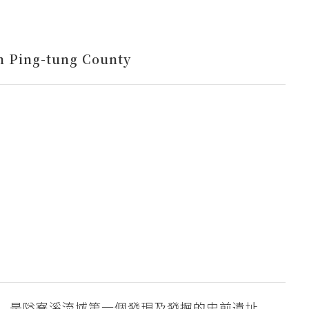
in Ping-tung County
，是隘寮溪流域第一個發現及發掘的史前遺址。