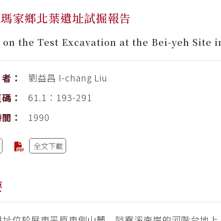
縣瑪家鄉北葉遺址試掘報告
 on the Test Excavation at the Bei-yeh Site 
劉益昌
I-chang Liu
者：
61.1：193-291
頁碼：
1990
時間：
全文下載
要
遺址位於屏東平原東側山麓，隘寮溪南岸的河階台地上