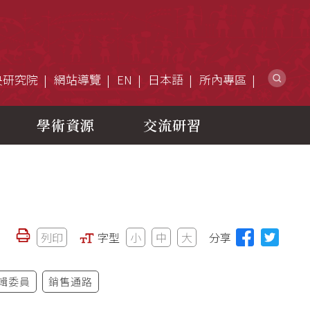
網
央研究院
網站導覽
EN
日本語
所內專區
學術資源
交流研習
列印
字型
小
中
大
分享
輯委員
銷售通路