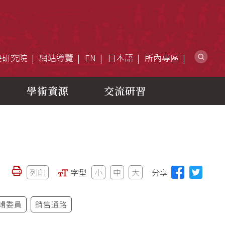
網
央研究院
網站導覽
EN
日本語
所內專區
學術資源
交流研習
列印
字型
小
中
大
分享
輯委員
銷售通路