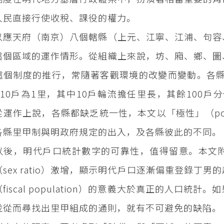
人民直接行使收稅、課役的權力。
以應天府（南京）八個轄縣（上元、江寧、江浦、句容
這個區域的運作情形。從組織上來說，坊、廂、鄉、圖
這個制度的推行，常隨著客觀環境的改變而變動。各縣
110戶為1里，其中10戶輪流擔任里長，其餘100
運作上說，各縣都缺乏統一性，本文以「極性」（polar
各縣里甲制與明政府規定的出入，及各縣彼此的不同。
以後，明代戶口統計數字的可靠性，值得留意。本文
（sex ratio）激增，顯示明代戶口逐漸偏重登錄丁
fiscal population）的意義大於真正的人口
並從而尋找出里甲組成的通則，就有不可避免的缺陷。