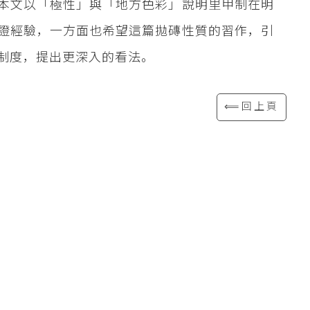
本文以「極性」與「地方色彩」說明里甲制在明
證經驗，一方面也希望這篇拋磚性質的習作，引
制度，提出更深入的看法。
⟸回上頁