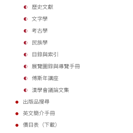
歷史文獻
文字學
考古學
民族學
目錄與索引
展覽圖錄與導覽手冊
傅斯年講座
漢學會議論文集
出版品搜尋
英文簡介手冊
價目表（下載）