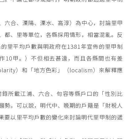
、六合、溧陽、溧水、高淳）為中心，討論里甲
、都、里等單位，各縣採用情形，相當混亂。反
的里平均戶數與明政府在1381年宣佈的里甲制
戶分作10甲。）不但相去甚遠，而且各縣間也有差
ity）和「地方色彩」（localism）來解釋應
附錄所載江浦、六合、句容等縣戶口的「性別比
男的趨勢。可以說，明代中、晚期的戶籍是「財稅人
統計。如果要以里平均戶數的變化來討論明代里甲制的遞