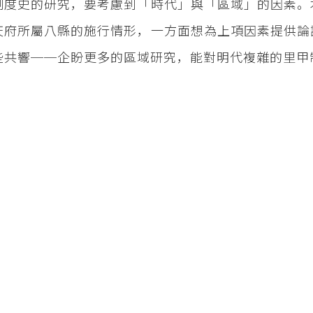
制度史的研究，要考慮到「時代」與「區域」的因素。
天府所屬八縣的施行情形，一方面想為上項因素提供論
些共響──企盼更多的區域研究，能對明代複雜的里甲