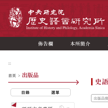
跳
到
主
中
要
內
容
區
塊
佈告欄
本所簡介
:::
出版品
首頁
>
史
目錄
選單