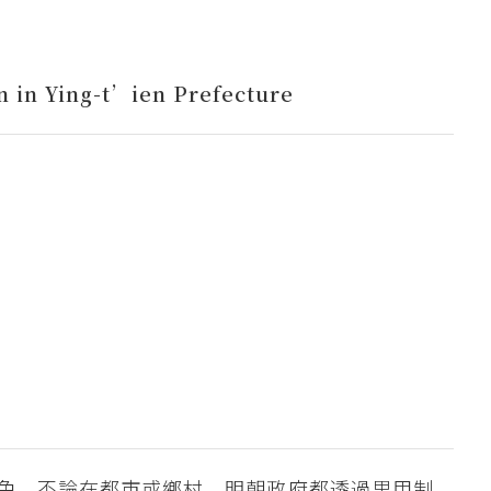
n in Ying-t’ien Prefecture
色。不論在都市或鄉村，明朝政府都透過里甲制