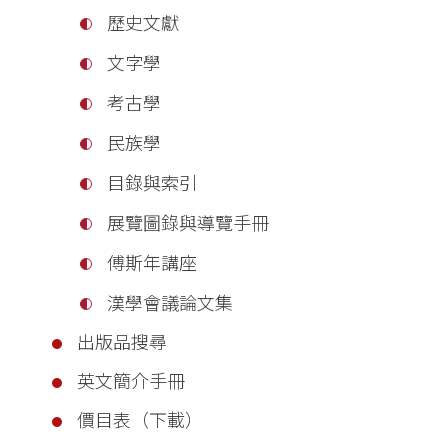
歷史文獻
文字學
考古學
民族學
目錄與索引
展覽圖錄與導覽手冊
傅斯年講座
漢學會議論文集
出版品搜尋
英文簡介手冊
價目表（下載）