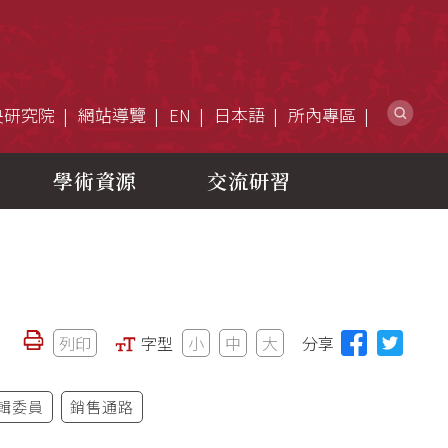
網
央研究院
網站導覽
EN
日本語
所內專區
學術資源
交流研習
列印
字型
小
中
大
分享
輯委員
銷售通路