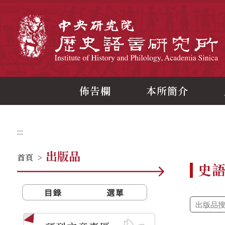
跳
到
主
中
要
內
容
區
塊
佈告欄
本所簡介
:::
出版品
首頁
>
史
目錄
選單