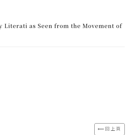
y Literati as Seen from the Movement of
⟸回上頁