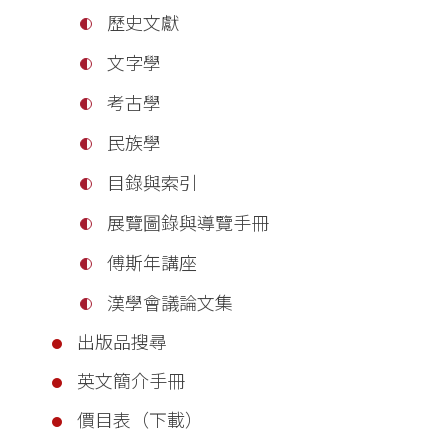
歷史文獻
文字學
考古學
民族學
目錄與索引
展覽圖錄與導覽手冊
傅斯年講座
漢學會議論文集
出版品搜尋
英文簡介手冊
價目表（下載）