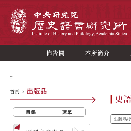
跳
到
主
中
要
內
容
區
塊
佈告欄
本所簡介
:::
出版品
首頁
>
史
目錄
選單