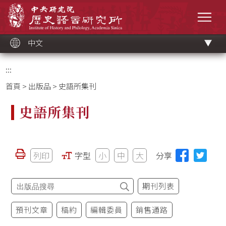
跳
中央研究院歷史語言研究所
到
選單
主
要
內
容
區
塊
中文
:::
首頁
>
出版品
> 史語所集刊
史語所集刊
列印
字型
小
中
大
分享
期刊列表
預刊文章
稿約
編輯委員
銷售通路