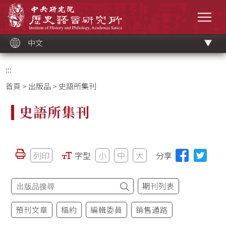
跳
中央研究院歷史語言研究所
到
選單
主
要
內
容
區
塊
中文
:::
首頁
>
出版品
> 史語所集刊
史語所集刊
列印
字型
小
中
大
分享
期刊列表
預刊文章
稿約
編輯委員
銷售通路