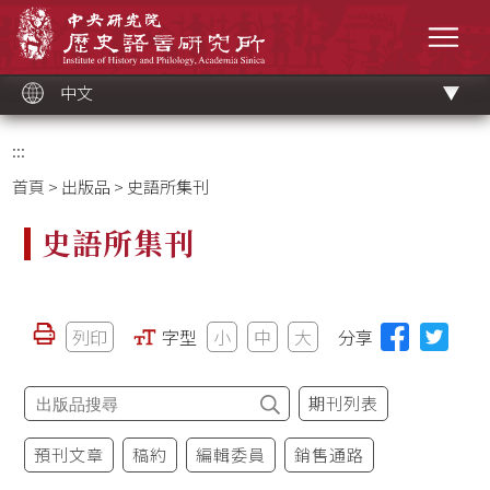
跳
中央研究院歷史語言研究所
到
選單
主
要
內
容
區
塊
中文
:::
首頁
>
出版品
> 史語所集刊
史語所集刊
列印
字型
小
中
大
分享
期刊列表
預刊文章
稿約
編輯委員
銷售通路