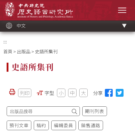
跳
中央研究院歷史語言研究所
到
選單
主
要
內
容
區
塊
中文
:::
首頁
>
出版品
> 史語所集刊
史語所集刊
列印
字型
小
中
大
分享
期刊列表
預刊文章
稿約
編輯委員
銷售通路