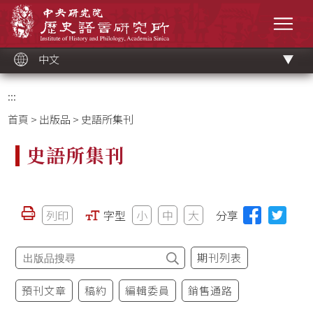
跳
中央研究院歷史語言研究所
到
選單
主
要
內
容
區
塊
中文
:::
首頁
>
出版品
> 史語所集刊
史語所集刊
列印
字型
小
中
大
分享
期刊列表
預刊文章
稿約
編輯委員
銷售通路