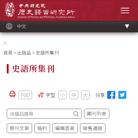
跳
中央研究院歷史語言研究所
到
選單
主
要
內
容
區
塊
中文
:::
首頁
>
出版品
> 史語所集刊
史語所集刊
列印
字型
小
中
大
分享
期刊列表
預刊文章
稿約
編輯委員
銷售通路