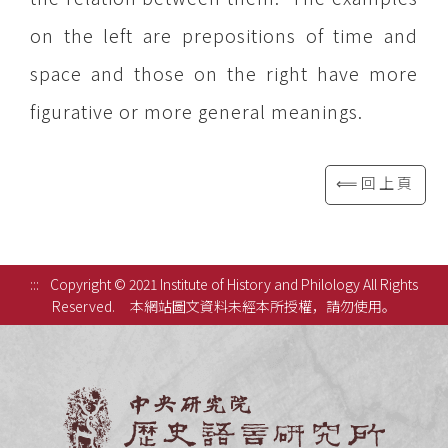
on the left are prepositions of time and
space and those on the right have more
figurative or more general meanings.
⟸回上頁
:::
Copyright © 2021 Institute of History and Philology All Rights
Reserved.
本網站圖文資料未經本所授權，請勿使用。
中央研究