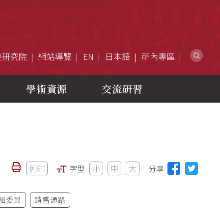
網
央研究院
網站導覽
EN
日本語
所內專區
學術資源
交流研習
列印
字型
小
中
大
分享
輯委員
銷售通路