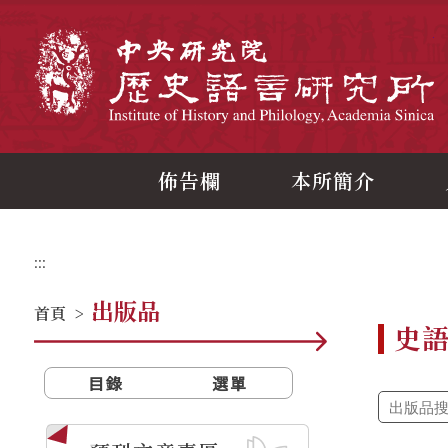
跳
到
主
中
要
內
容
區
塊
佈告欄
本所簡介
:::
出版品
首頁
>
史
目錄
選單