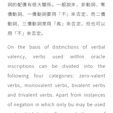
詞的配價有很大關係。一般說來，非動詞、零
價動詞、一價動詞要用「不」來否定，而二價
動詞、三價動詞常用「弗」來否定，但也可以
用「不」來否定。
On the basis of distinctions of verbal
valency, verbs used within oracle
inscriptions can be divided into the
following four categories: zero-valent
verbs, monovalent verbs, bivalent verbs
and trivalent verbs. Apart from instances
of negation in which only bu may be used