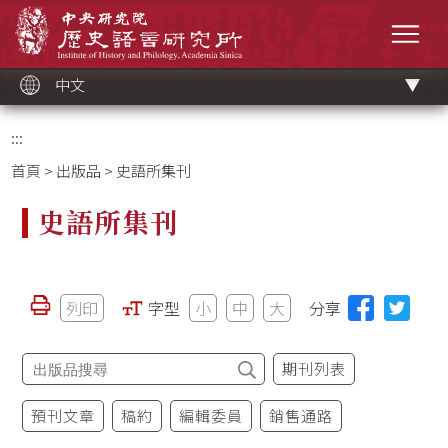
跳
中央研究院歷史語言研究所
到
選單
主
要
內
容
區
塊
中文
:::
首頁
>
出版品
> 史語所集刊
史語所集刊
列印
字型
小
中
大
分享
期刊列表
預刊文章
稿約
編輯委員
銷售通路