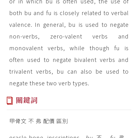
or in which bu is often used, the use of
both bu and fu is closely related to verbal
valence. In general, bu is used to negate
non-verbs, zero-valent verbs and
monovalent verbs, while though fu is
often used to negate bivalent verbs and
trivalent verbs, bu can also be used to
negate these two verb types.
關鍵詞
甲骨文 不 弗 配價 區別
oracle-bone inscriptions,
bu
不,
fu
弗,