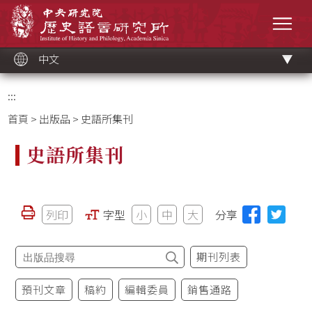
跳
中央研究院歷史語言研究所
到
選單
主
要
內
容
區
塊
中文
:::
首頁
>
出版品
> 史語所集刊
史語所集刊
列印
字型
小
中
大
分享
期刊列表
預刊文章
稿約
編輯委員
銷售通路