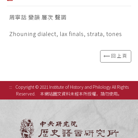
周寧話 變韻 層次 聲調
Zhouning dialect, lax finals, strata, tones
⟸回上頁
:::
Copyright © 2021 Institute of History and Philology All Rights
Reserved.
本網站圖文資料未經本所授權，請勿使用。
中央研究